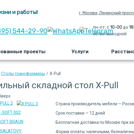
зни и работы!
г. Москва, Ленинский просп.,
пн-пт: с
10-00
до 
18
495) 544-29-90
сб-вс:
выходной 
зованные проекты
Услуги
Расстан
Столы трансформеры
/
X-Pull
льный складной стол X-Pull
Страна производитель мебели — Росс
Срок поставки — 12 дней
Бесплатная доставка по Москве при за
Форма оплаты: наличными, безналичны