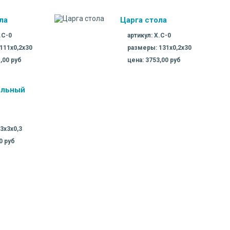
ла
Царга стола
.C-0
артикул: X.C-0
111х0,2х30
размеры: 131х0,2х30
,00 руб
цена: 3753,00 руб
ельный
3х3х0,3
0 руб