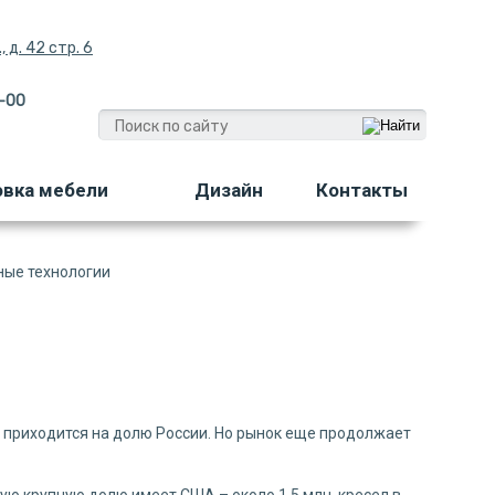
 д. 42 стр. 6
-00
овка мебели
Дизайн
Контакты
ные технологии
 приходится на долю России. Но рынок еще продолжает
ую крупную долю имеет США – около 1,5 млн. кресел в