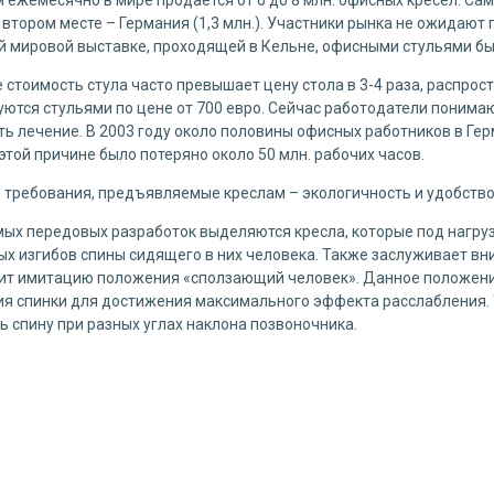
 втором месте – Германия (1,3 млн.). Участники рынка не ожидают
й мировой выставке, проходящей в Кельне, офисными стульями бы
 стоимость стула часто превышает цену стола в 3-4 раза, распрос
ются стульями по цене от 700 евро. Сейчас работодатели понима
ь лечение. В 2003 году около половины офисных работников в Ге
 этой причине было потеряно около 50 млн. рабочих часов.
 требования, предъявляемые креслам – экологичность и удобство
мых передовых разработок выделяются кресла, которые под нагру
х изгибов спины сидящего в них человека. Также заслуживает вни
ит имитацию положения «сползающий человек». Данное положени
ия спинки для достижения максимального эффекта расслабления. 
ь спину при разных углах наклона позвоночника.