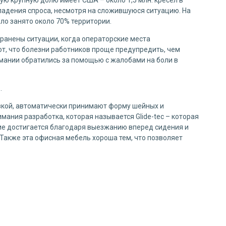
 падения спроса, несмотря на сложившуюся ситуацию. На
ло занято около 70% территории.
транены ситуации, когда операторские места
ют, что болезни работников проще предупредить, чем
рмании обратились за помощью с жалобами на боли в
.
зкой, автоматически принимают форму шейных и
мания разработка, которая называется Glide-tec – которая
е достигается благодаря выезжанию вперед сидения и
Также эта офисная мебель хороша тем, что позволяет