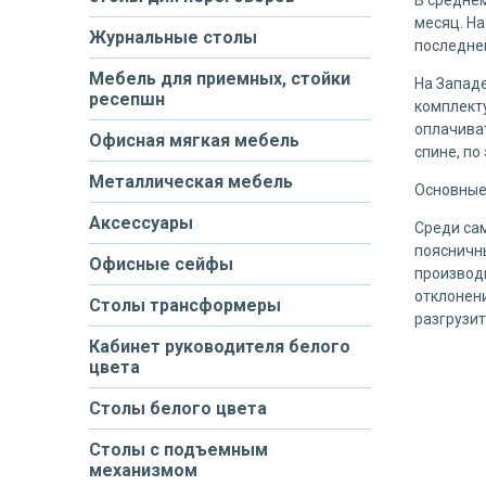
месяц. На
Журнальные столы
последне
Мебель для приемных, стойки
На Западе
ресепшн
комплекту
оплачиват
Офисная мягкая мебель
спине, по
Металлическая мебель
Основные
Аксессуары
Среди са
поясничны
Офисные сейфы
производ
отклонен
Столы трансформеры
разгрузит
Кабинет руководителя белого
цвета
Столы белого цвета
Столы с подъемным
механизмом