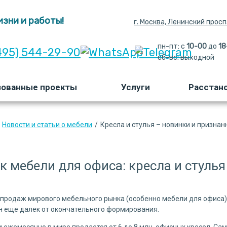
зни и работы!
г. Москва, Ленинский просп.,
пн-пт: с
10-00
до 
18
495) 544-29-90
сб-вс:
выходной 
зованные проекты
Услуги
Расстан
Новости и статьи о мебели
/
Кресла и стулья – новинки и признан
 мебели для офиса: кресла и стулья
 продаж мирового мебельного рынка (особенно мебели для офиса)
он еще далек от окончательного формирования.
 ежемесячно в мире продается от 6 до 8 млн. офисных кресел. Сам